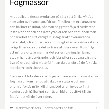
Fogmassor
Att applicera dessa produkter på rätt sätt är lika viktigt
som valet av fogmassor. För att försäkra om ett långvarigt
och hållbart resultat, bör man noggrant följa tillverkarens
instruktioner och se till att ytan är ren och torr innan man
börjar arbetet. Ett vanligt misstag är att överanvända
materialet, vilket inte bara är onödigt utan också kan skapa
röriga linjer och göra det svårare att måla över. Kom ihåg
att mindre ofta är mer när det gäller fogning. En jämn,
stadig hand är avgörande, och ibland kan det vara värt att
öva på ett oanvänt material innan du ger dig på de faktiska
sprickorna och skarvarna.
Genom att följa dessa riktlinjer och använda högkvalitativa
fogmassor kommer du att skapa en tätare och mer
energieffektiv miljö i ditt hem. Det är en investering i
komfort och hållbarhet som även bidrar positivt till din
fastighets värde över tiden.
24 SEPTEMBER, 2025
BOSTAD & TRÄDGÅRD