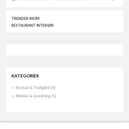
TRENDER INOM
Inläggsnavigering
RESTAURANT INTERIØR
KATEGORIER
Bostad & Trädgård
(3)
Möbler & Inredning
(5)