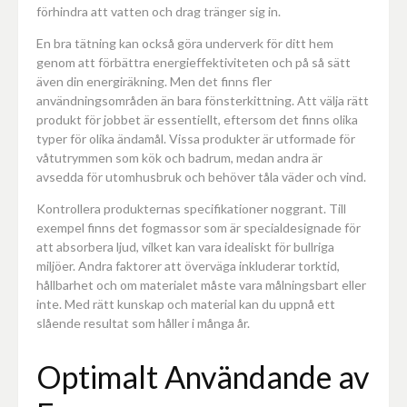
förhindra att vatten och drag tränger sig in.
En bra tätning kan också göra underverk för ditt hem
genom att förbättra energieffektiviteten och på så sätt
även din energiräkning. Men det finns fler
användningsområden än bara fönsterkittning. Att välja rätt
produkt för jobbet är essentiellt, eftersom det finns olika
typer för olika ändamål. Vissa produkter är utformade för
våtutrymmen som kök och badrum, medan andra är
avsedda för utomhusbruk och behöver tåla väder och vind.
Kontrollera produkternas specifikationer noggrant. Till
exempel finns det fogmassor som är specialdesignade för
att absorbera ljud, vilket kan vara idealiskt för bullriga
miljöer. Andra faktorer att överväga inkluderar torktid,
hållbarhet och om materialet måste vara målningsbart eller
inte. Med rätt kunskap och material kan du uppnå ett
slående resultat som håller i många år.
Optimalt Användande av