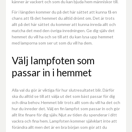
känner är vackert och som du kan bjuda hem människor till.
För i längden kommer du på det här sättet att kunna få en
chans att få det hemmet du alltid drömt om. Det är trots
allt på det här sättet du kommer att kunna inreda allt och
matcha det med den övriga inredningen. Ge dig själv det
hemmet du vill ha och se till att du kan lysa upp hemmet
med lamporna som ser ut som du vill ha dem.
Välj lampfoten som
passar in i hemmet
Alla val du gör är viktiga för hur slutresultatet blir. Därför
ska du alltid se till att välja ut det som bäst passar för dig
och dina behov. Hemmet blir trots allt som du vill ha det och
hur du inreder det. Välj en fin lampfot som passar in och gör
allt lite finare för dig själv. Njut av tiden du spenderar i ditt
vackra och fina hem. Lampfoten kommer självklart inte att
förändra allt men det är en bra början som gör att du