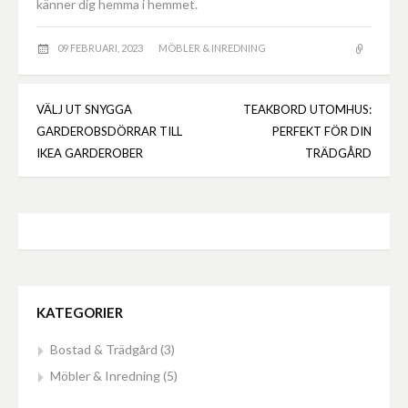
känner dig hemma i hemmet.
09 FEBRUARI, 2023
MÖBLER & INREDNING
VÄLJ UT SNYGGA
TEAKBORD UTOMHUS:
Inläggsnavigering
GARDEROBSDÖRRAR TILL
PERFEKT FÖR DIN
IKEA GARDEROBER
TRÄDGÅRD
KATEGORIER
Bostad & Trädgård
(3)
Möbler & Inredning
(5)