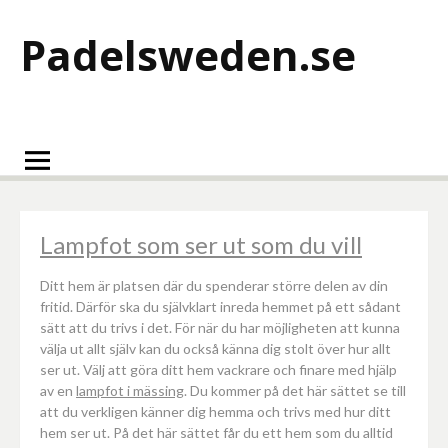
Hoppa
till
Padelsweden.se
innehåll
Lampfot som ser ut som du vill
Ditt hem är platsen där du spenderar större delen av din
fritid. Därför ska du självklart inreda hemmet på ett sådant
sätt att du trivs i det. För när du har möjligheten att kunna
välja ut allt själv kan du också känna dig stolt över hur allt
ser ut. Välj att göra ditt hem vackrare och finare med hjälp
av en
lampfot i mässing
. Du kommer på det här sättet se till
att du verkligen känner dig hemma och trivs med hur ditt
hem ser ut. På det här sättet får du ett hem som du alltid